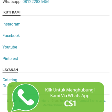
Whatsapp:
081222835456
IKUTI KAMI
Instagram
Facebook
Youtube
Pinterest
LAYANAN
Catering
Outbound
© 2024 -
Sewa Villa di Bandung
- Grup:
Bisnis Laris
,
Informasi Bisnis Laris
,
Member Bisnis Laris