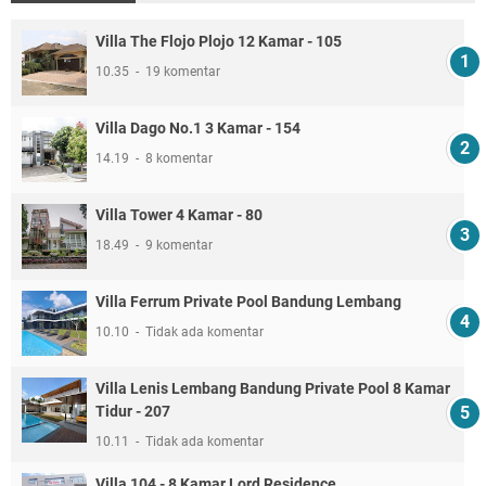
Villa The Flojo Plojo 12 Kamar - 105
10.35
19 komentar
Villa Dago No.1 3 Kamar - 154
14.19
8 komentar
Villa Tower 4 Kamar - 80
18.49
9 komentar
Villa Ferrum Private Pool Bandung Lembang
10.10
Tidak ada komentar
Villa Lenis Lembang Bandung Private Pool 8 Kamar
Tidur - 207
10.11
Tidak ada komentar
Villa 104 - 8 Kamar Lord Residence