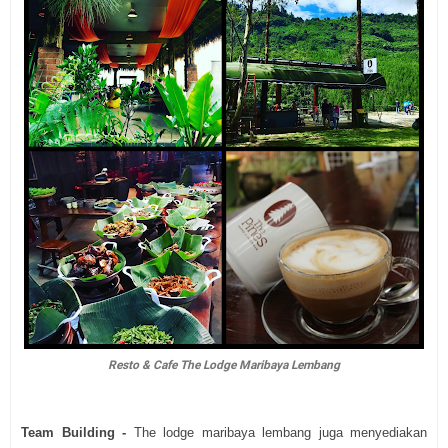
Resto & Cafe The Lodge Maribaya Lembang
Team Building -
The lodge maribaya lembang juga menyediakan