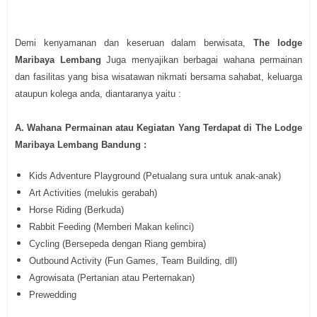
Demi kenyamanan dan keseruan dalam berwisata,
The lodge
Maribaya Lembang
Juga menyajikan berbagai wahana permainan
dan fasilitas yang bisa wisatawan nikmati bersama sahabat, keluarga
ataupun kolega anda, diantaranya yaitu :
A. Wahana Permainan atau Kegiatan Yang Terdapat di The Lodge
Maribaya Lembang Bandung :
Kids Adventure Playground (Petualang sura untuk anak-anak)
Art Activities (melukis gerabah)
Horse Riding (Berkuda)
Rabbit Feeding (Memberi Makan kelinci)
Cycling (Bersepeda dengan Riang gembira)
Outbound Activity (Fun Games, Team Building, dll)
Agrowisata (Pertanian atau Perternakan)
Prewedding