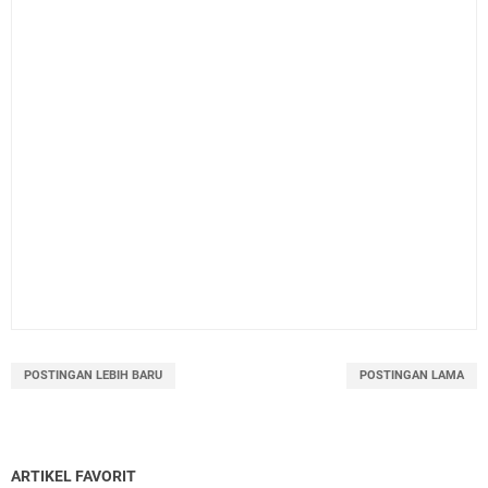
POSTINGAN LEBIH BARU
POSTINGAN LAMA
ARTIKEL FAVORIT