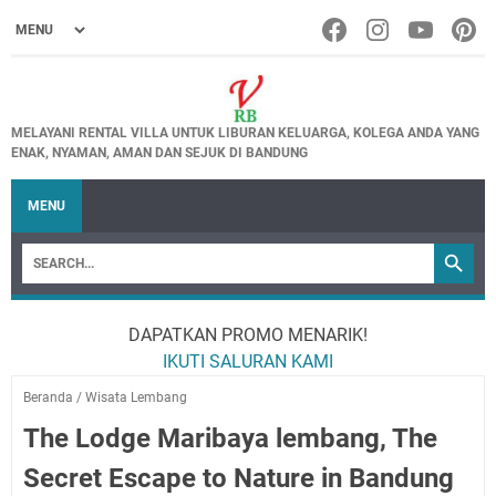
MELAYANI RENTAL VILLA UNTUK LIBURAN KELUARGA, KOLEGA ANDA YANG
ENAK, NYAMAN, AMAN DAN SEJUK DI BANDUNG
MENU
DAPATKAN PROMO MENARIK!
IKUTI SALURAN KAMI
Beranda
/
Wisata Lembang
The Lodge Maribaya lembang, The
Secret Escape to Nature in Bandung