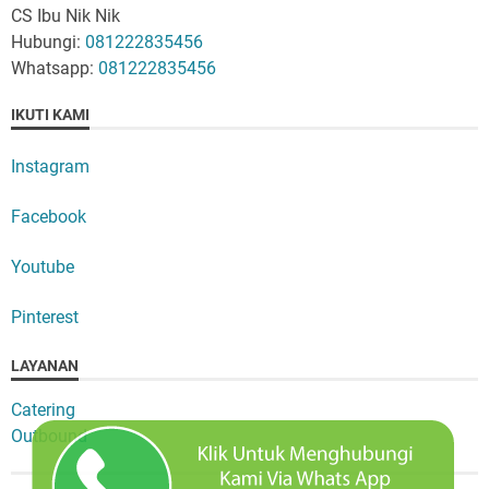
CS Ibu Nik Nik
Hubungi:
081222835456
Whatsapp:
081222835456
IKUTI KAMI
Instagram
Facebook
Youtube
Pinterest
LAYANAN
Catering
Outbound