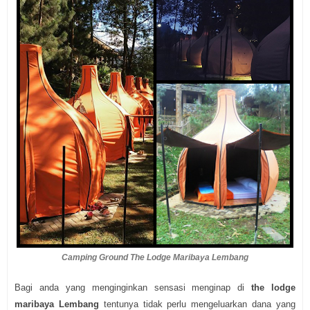
Camping Ground The Lodge Maribaya Lembang
Bagi anda yang menginginkan sensasi menginap di
the lodge
maribaya Lembang
tentunya tidak perlu mengeluarkan dana yang