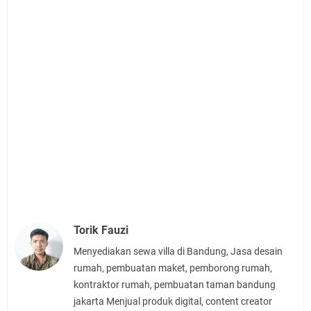
Torik Fauzi
Menyediakan sewa villa di Bandung, Jasa desain
rumah, pembuatan maket, pemborong rumah,
kontraktor rumah, pembuatan taman bandung
jakarta Menjual produk digital, content creator