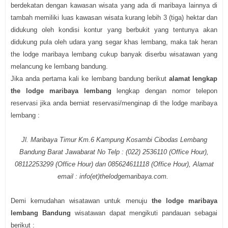
berdekatan dengan kawasan wisata yang ada di maribaya lainnya di
tambah memiliki luas kawasan wisata kurang lebih 3 (tiga) hektar dan
didukung oleh kondisi kontur yang berbukit yang tentunya akan
didukung pula oleh udara yang segar khas lembang, maka tak heran
the lodge maribaya lembang cukup banyak diserbu wisatawan yang
melancung ke lembang bandung.
Jika anda pertama kali ke lembang bandung berikut
alamat lengkap
the lodge maribaya lembang
lengkap dengan nomor telepon
reservasi jika anda berniat reservasi/menginap di the lodge maribaya
lembang :
Jl. Maribaya Timur Km.6 Kampung Kosambi Cibodas Lembang
Bandung Barat Jawabarat No Telp : (022) 2536110 (Office Hour),
08112253299 (Office Hour) dan 085624611118 (Office Hour), Alamat
email : info(et)thelodgemaribaya.com.
Demi kemudahan wisatawan untuk menuju
the lodge maribaya
lembang Bandung
wisatawan dapat mengikuti pandauan sebagai
berikut :