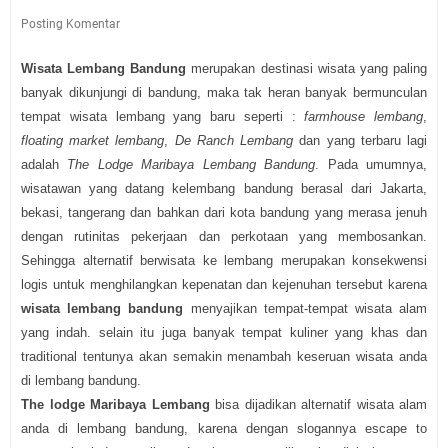
Posting Komentar
Wisata Lembang Bandung
merupakan destinasi wisata yang paling
banyak dikunjungi di bandung, maka tak heran banyak bermunculan
tempat wisata lembang yang baru seperti :
farmhouse lembang
,
floating market lembang
,
De Ranch Lembang
dan yang terbaru lagi
adalah
The Lodge Maribaya Lembang Bandung
. Pada umumnya,
wisatawan yang datang kelembang bandung berasal dari Jakarta,
bekasi, tangerang dan bahkan dari kota bandung yang merasa jenuh
dengan rutinitas pekerjaan dan perkotaan yang membosankan.
Sehingga alternatif berwisata ke lembang merupakan konsekwensi
logis untuk menghilangkan kepenatan dan kejenuhan tersebut karena
wisata lembang bandung
menyajikan tempat-tempat wisata alam
yang indah. selain itu juga banyak tempat kuliner yang khas dan
traditional tentunya akan semakin menambah keseruan wisata anda
di lembang bandung.
The lodge Maribaya Lembang
bisa dijadikan alternatif wisata alam
anda di lembang bandung, karena dengan slogannya escape to