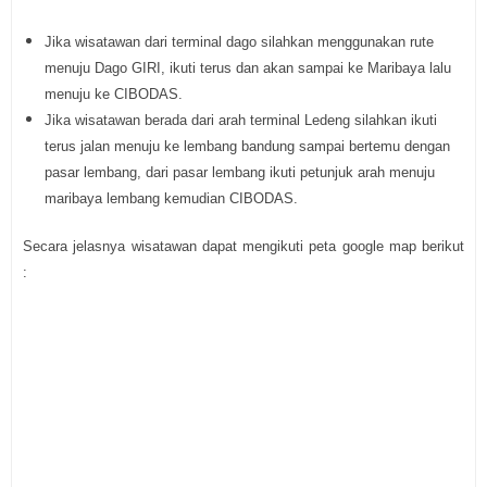
Jika wisatawan dari terminal dago silahkan menggunakan rute
menuju Dago GIRI, ikuti terus dan akan sampai ke Maribaya lalu
menuju ke CIBODAS.
Jika wisatawan berada dari arah terminal Ledeng silahkan ikuti
terus jalan menuju ke lembang bandung sampai bertemu dengan
pasar lembang, dari pasar lembang ikuti petunjuk arah menuju
maribaya lembang kemudian CIBODAS.
Secara jelasnya wisatawan dapat mengikuti peta google map berikut
: