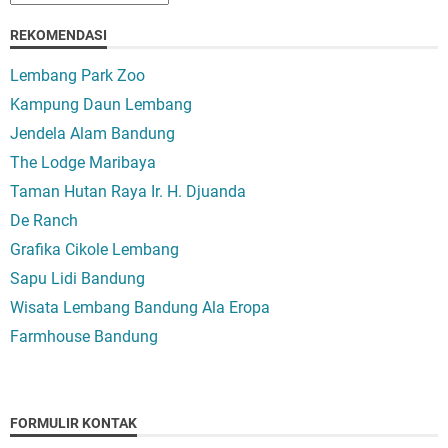
REKOMENDASI
Lembang Park Zoo
Kampung Daun Lembang
Jendela Alam Bandung
The Lodge Maribaya
Taman Hutan Raya Ir. H. Djuanda
De Ranch
Grafika Cikole Lembang
Sapu Lidi Bandung
Wisata Lembang Bandung Ala Eropa
Farmhouse Bandung
FORMULIR KONTAK