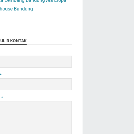
ta Lembang Bandung Ala Eropa
house Bandung
ULIR KONTAK
*
n
*