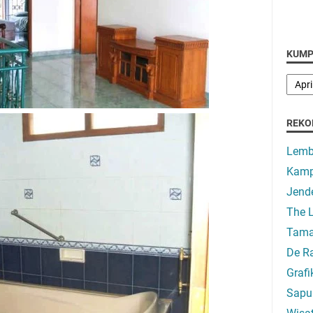
KUMP
REKO
Lemb
Kamp
Jend
The 
Taman
De R
Graf
Sapu