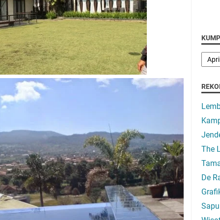
KUMP
REKO
Lemb
Kamp
Jend
The 
Taman
De R
Graf
Sapu